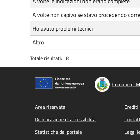
A volte le indicazioni non erano complete
A volte non capivo se stavo procedendo corr
Ho avuto problemi tecnici
Altro
Totale risultati: 18
Comune di M
Footer menu
Area riservata
Crediti
Dichiarazione di accessibilità
Contatt
Statistiche del portale
Leggi l