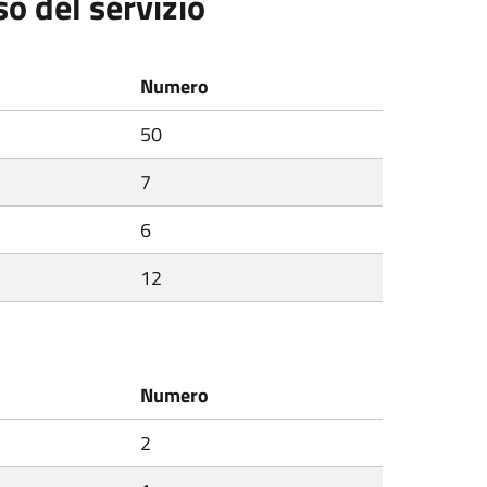
so del servizio
Numero
50
7
6
12
Numero
2