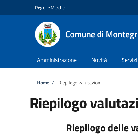
Salta al contenuto principale
Skip to footer content
Regione Marche
Comune di Montegr
Amministrazione
Novità
Servizi
Briciole di pane
Home
/
Riepilogo valutazioni
Riepilogo valutaz
Riepilogo delle v