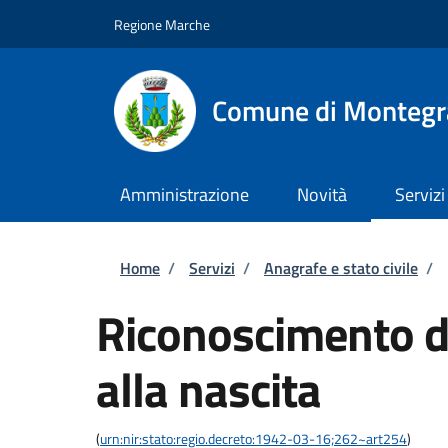
Salta al contenuto principale
Skip to footer content
Regione Marche
Comune di Montegr
Amministrazione
Novità
Servizi
Briciole di pane
Home
/
Servizi
/
Anagrafe e stato civile
/
Riconoscimento di
alla nascita
(
urn:nir:stato:regio.decreto:1942-03-16;262~art254
)