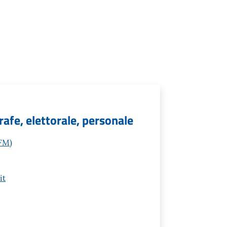
grafe, elettorale, personale
(FM)
it