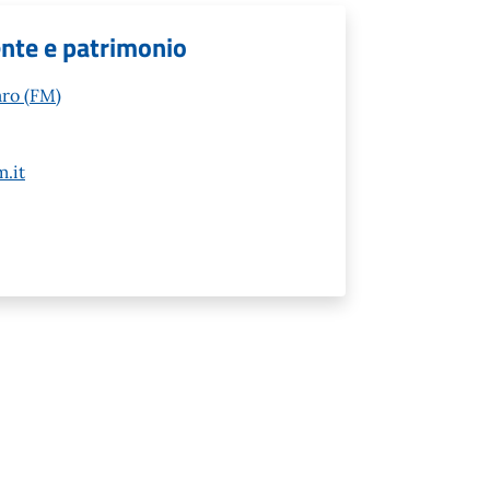
ente e patrimonio
aro (FM)
.it