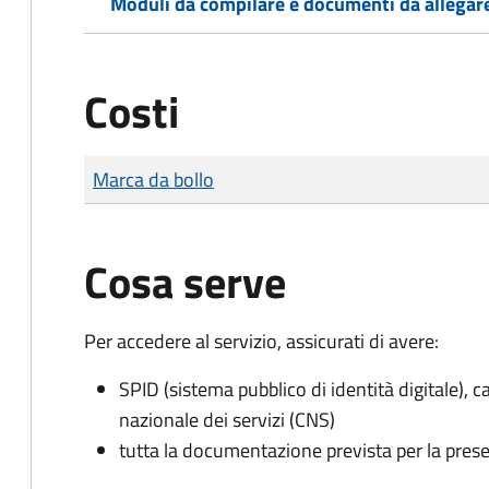
Moduli da compilare e documenti da allegar
Costi
Tipo di pagamento
Importo
Marca da bollo
Cosa serve
Per accedere al servizio, assicurati di avere:
SPID (sistema pubblico di identità digitale), ca
nazionale dei servizi (CNS)
tutta la documentazione prevista per la prese