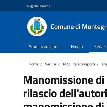
Salta al contenuto principale
Skip to footer content
Regione Marche
Comune di Montegr
Amministrazione
Novità
Servizi
Briciole di pane
Home
/
Servizi
/
Mobilità e trasporti
/
Man
Manomissione di 
rilascio dell'autor
manomissione di 