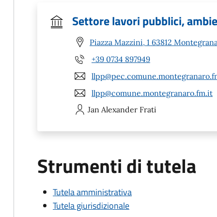
Settore lavori pubblici, ambi
Piazza Mazzini, 1 63812 Montegran
+39 0734 897949
llpp@pec.comune.montegranaro.fm
llpp@comune.montegranaro.fm.it
Jan Alexander
Frati
Strumenti di tutela
Tutela amministrativa
Tutela giurisdizionale