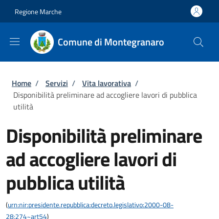
Salta al contenuto principale
Skip to footer content
Regione Marche
Comune di Montegranaro
Briciole di pane
Home
/
Servizi
/
Vita lavorativa
/
Disponibilità preliminare ad accogliere lavori di pubblica
utilità
Disponibilità preliminare
ad accogliere lavori di
pubblica utilità
(
urn:nir:presidente.repubblica:decreto.legislativo:2000-08-
28;274~art54
)