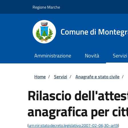
Salta al contenuto principale
Skip to footer content
Regione Marche
Comune di Montegr
Amministrazione
Novità
Servizi
Briciole di pane
Home
/
Servizi
/
Anagrafe e stato civile
/
Rilascio dell'attes
anagrafica per cit
(
urn:nir:stato:decreto.legislativo:2007-02-06;30~art9
)