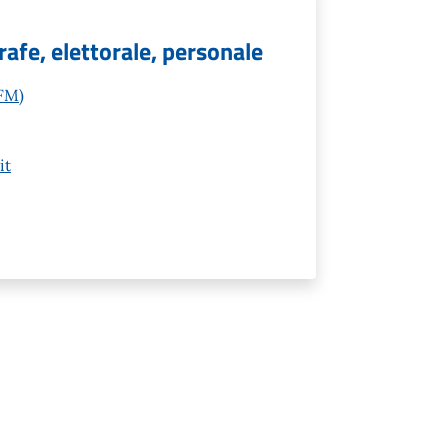
grafe, elettorale, personale
(FM)
it