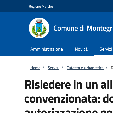
Salta al contenuto principale
Skip to footer content
Regione Marche
Comune di Montegr
Amministrazione
Novità
Servizi
Briciole di pane
Home
/
Servizi
/
Catasto e urbanistica
/
R
Risiedere in un all
convenzionata: d
autorizzazione pe