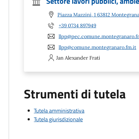
Settore lavori pubblici, ambi
Piazza Mazzini, 1 63812 Montegran
+39 0734 897949
llpp@pec.comune.montegranaro.fm
llpp@comune.montegranaro.fm.it
Jan Alexander
Frati
Strumenti di tutela
Tutela amministrativa
Tutela giurisdizionale