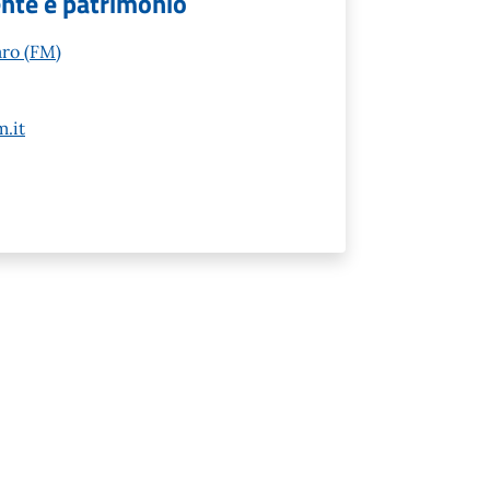
ente e patrimonio
aro (FM)
.it