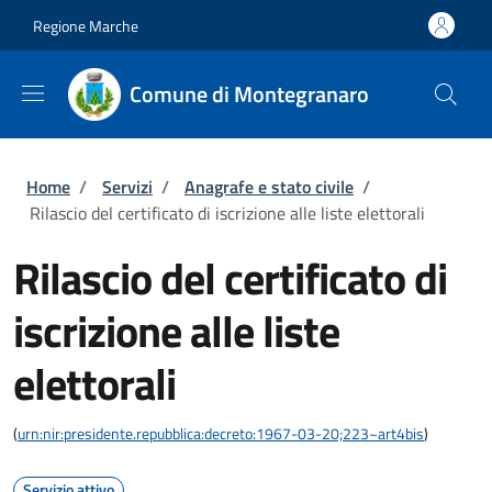
Salta al contenuto principale
Skip to footer content
Regione Marche
Comune di Montegranaro
Briciole di pane
Home
/
Servizi
/
Anagrafe e stato civile
/
Rilascio del certificato di iscrizione alle liste elettorali
Rilascio del certificato di
iscrizione alle liste
elettorali
(
urn:nir:presidente.repubblica:decreto:1967-03-20;223~art4bis
)
Servizio attivo