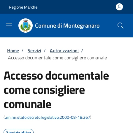
Salta al contenuto principale
Skip to footer content
Regione Marche
Comune di Montegranaro
Briciole di pane
Home
/
Servizi
/
Autorizzazioni
/
Accesso documentale come consigliere comunale
Accesso documentale
come consigliere
comunale
(
urn:nir:stato:decreto.legislativo:2000-08-18;267
)
Servizio attivo