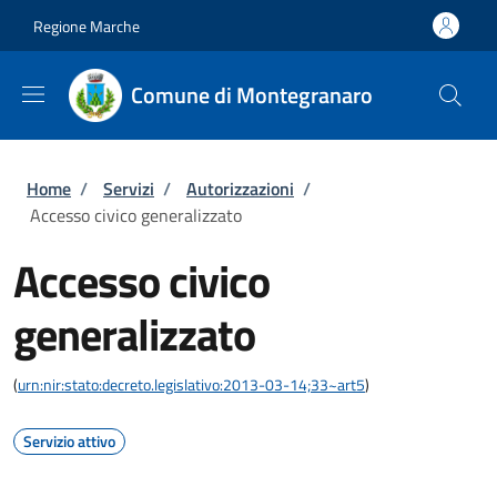
Salta al contenuto principale
Skip to footer content
Regione Marche
Comune di Montegranaro
Briciole di pane
Home
/
Servizi
/
Autorizzazioni
/
Accesso civico generalizzato
Accesso civico
generalizzato
(
urn:nir:stato:decreto.legislativo:2013-03-14;33~art5
)
Servizio attivo