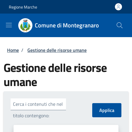
Salta al contenuto principale
Skip to footer content
Regione Marche
Comune di Montegranaro
Briciole di pane
Home
/
Gestione delle risorse umane
Gestione delle risorse
umane
Cerca i contenuti che nel
titolo contengono: