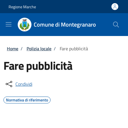
Salta al contenuto principale
Skip to footer content
Regione Marche
Comune di Montegranaro
Briciole di pane
Home
/
Polizia locale
/
Fare pubblicità
Fare pubblicità
Condividi
Normativa di riferimento