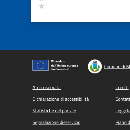
Valuta 1 stelle su 5
Comune di M
Footer menu
Area riservata
Crediti
Dichiarazione di accessibilità
Contatt
Statistiche del portale
Leggi l
Segnalazione disservizio
Piano d