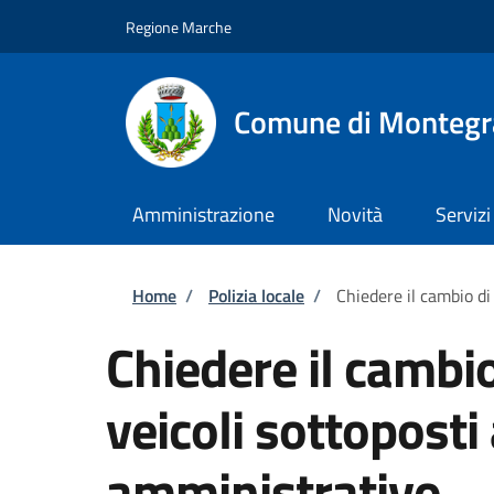
Salta al contenuto principale
Skip to footer content
Regione Marche
Comune di Montegr
Amministrazione
Novità
Servizi
Briciole di pane
Home
/
Polizia locale
/
Chiedere il cambio di
Chiedere il cambio
veicoli sottopost
amministrativo