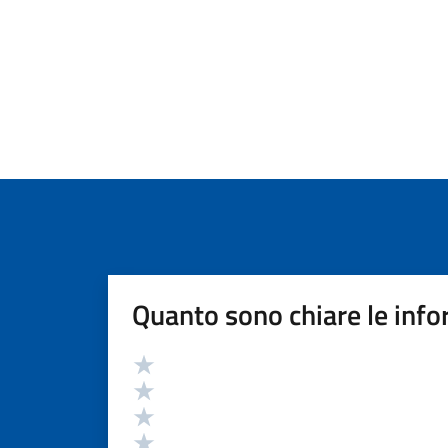
Quanto sono chiare le info
Valutazione
Valuta 5 stelle su 5
Valuta 4 stelle su 5
Valuta 3 stelle su 5
Valuta 2 stelle su 5