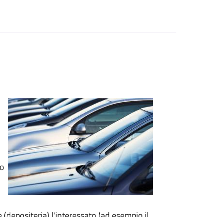
to
e (depositeria) l'interessato (ad esempio il