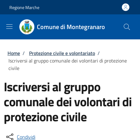
Salta al contenuto principale
Skip to footer content
Regione Marche
Comune di Montegranaro
Briciole di pane
Home
/
Protezione civile e volontariato
/
Iscriversi al gruppo comunale dei volontari di protezione
civile
Iscriversi al gruppo
comunale dei volontari di
protezione civile
Condividi