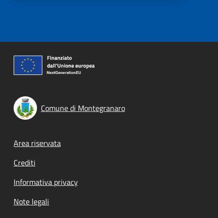
Comune di Montegranaro
Footer menu
Area riservata
Crediti
Informativa privacy
Note legali